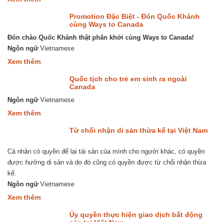
Hợp
pháp
Promotion Đặc Biệt - Đón Quốc Khánh
hóa
cùng Ways to Canada
lãnh
Đón chào Quốc Khánh thật phấn khởi cùng Ways to Canada!
sự
trọn
Ngôn ngữ
Vietnamese
gói
about
Xem thêm
nhanh
Promotion
nhất
Đặc
Canada
Quốc tịch cho trẻ em sinh ra ngoài
Biệt
Canada
-
Ngôn ngữ
Vietnamese
Đón
Quốc
about
Xem thêm
Khánh
Quốc
cùng
tịch
Từ chối nhận di sản thừa kế tại Việt Nam
Ways
cho
to
trẻ
Canada
Cá nhân có quyền để lại tài sản của mình cho người khác, có quyền
em
sinh
được hưởng di sản và do đó cũng có quyền được từ chối nhận thừa
ra
kế.
ngoài
Canada
Ngôn ngữ
Vietnamese
about
Xem thêm
Từ
chối
Ủy quyền thực hiện giao dịch bất động
nhận