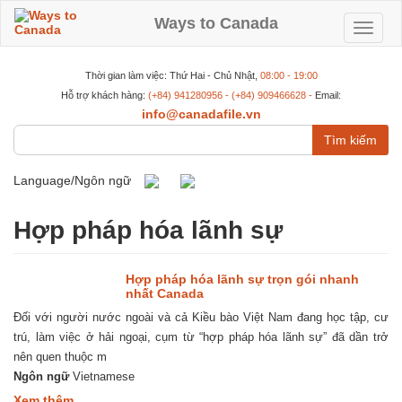
Nhảy
đến
Ways to Canada
Toggle
nội
dung
navigat
Thời gian làm việc: Thứ Hai - Chủ Nhật,
08:00 - 19:00
Hỗ trợ khách hàng:
(+84) 941280956 - (+84) 909466628 -
Email:
info@canadafile.vn
Tìm
kiếm
Language/Ngôn ngữ
Hợp pháp hóa lãnh sự
Hợp pháp hóa lãnh sự trọn gói nhanh
nhất Canada
Đối với người nước ngoài và cả Kiều bào Việt Nam đang học tập, cư
trú, làm việc ở hải ngoại, cụm từ “hợp pháp hóa lãnh sự” đã dần trở
nên quen thuộc m
Ngôn ngữ
Vietnamese
about
Xem thêm