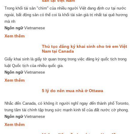
sản tại Việt Nam
di
Trong khối tài sản "chìm" của nhiều người Việt đang định cư tại nước
sản
thừa
ngoài, bất động sản có thể coi là khối tài sản giá trị nhất tại quê hương
kế
mà nh
tại
Việt
Ngôn ngữ
Vietnamese
Nam
about
Xem thêm
Ủy
quyền
Thủ tục đăng ký khai sinh cho trẻ em Việt
thực
Nam tại Canada
hiện
Giấy khai sinh là giấy tờ quan trọng trong việc đăng ký quốc tịch trong
giao
dịch
luật Quốc tịch của nhiều quốc gia.
bất
Ngôn ngữ
Vietnamese
động
sản
about
Xem thêm
tại
Thủ
Việt
tục
5 lý do nên mua nhà ở Ottawa
Nam
đăng
ký
Nhắc đến Canada, có không ít người nghĩ ngay đến thành phố Toronto,
khai
sinh
trung tâm tài chính tập trung sức mạnh kinh tế của đất nước cờ phong.
cho
Ngôn ngữ
Vietnamese
trẻ
em
about
Xem thêm
Việt
5
Nam
lý