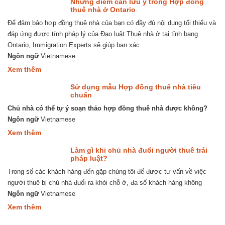
Những điểm cần lưu ý trong Hợp đồng
tại
do
thuê nhà ở Ontario
Canada
nên
Để đảm bảo hợp đồng thuê nhà của bạn có đầy đủ nội dung tối thiểu và
mua
nhà
đáp ứng được tính pháp lý của Đạo luật Thuê nhà ở tại tỉnh bang
ở
Ontario, Immigration Experts sẽ giúp bạn xác
Ottawa
Ngôn ngữ
Vietnamese
about
Xem thêm
Những
điểm
Sử dụng mẫu Hợp đồng thuê nhà tiêu
cần
chuẩn
lưu
Chủ nhà có thể tự ý soạn thảo hợp đồng thuê nhà được không?
ý
trong
Ngôn ngữ
Vietnamese
Hợp
about
Xem thêm
đồng
Sử
thuê
dụng
nhà
Làm gì khi chủ nhà đuổi người thuê trái
mẫu
ở
pháp luật?
Hợp
Ontario
Trong số các khách hàng đến gặp chúng tôi để được tư vấn về việc
đồng
thuê
người thuê bị chủ nhà đuổi ra khỏi chỗ ở, đa số khách hàng không
nhà
Ngôn ngữ
Vietnamese
tiêu
chuẩn
about
Xem thêm
Làm
gì