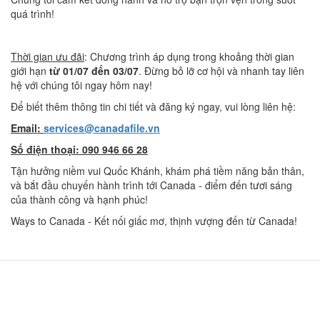
quá trình!
Thời gian ưu đãi
: Chương trình áp dụng trong khoảng thời gian
giới hạn
từ 01/07 đến 03/07
. Đừng bỏ lỡ cơ hội và nhanh tay liên
hệ với chúng tôi ngay hôm nay!
Để biết thêm thông tin chi tiết và đăng ký ngay, vui lòng liên hệ:
Email:
services@canadafile.vn
Số điện thoại: 090 946 66 28
Tận hưởng niềm vui Quốc Khánh, khám phá tiềm năng bản thân,
và bắt đầu chuyến hành trình tới Canada - điểm đến tươi sáng
của thành công và hạnh phúc!
Ways to Canada - Kết nối giấc mơ, thịnh vượng đến từ Canada!
Hà Nội (Trụ sở chính): 0909466628
14-15A, tầng 7, tòa tháp văn phòng Charmvit