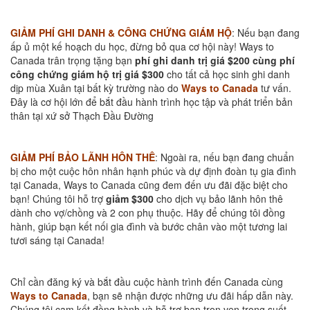
GIẢM PHÍ GHI DANH & CÔNG CHỨNG GIÁM HỘ
: Nếu bạn đang
ấp ủ một kế hoạch du học, đừng bỏ qua cơ hội này! Ways to
Canada trân trọng tặng bạn
phí ghi danh trị giá $200 cùng phí
công chứng giám hộ trị giá $300
cho tất cả học sinh ghi danh
dịp mùa Xuân tại bất kỳ trường nào do
Ways to Canada
tư vấn.
Đây là cơ hội lớn để bắt đầu hành trình học tập và phát triển bản
thân tại xứ sở Thạch Đầu Đường
GIẢM PHÍ BẢO LÃNH HÔN THÊ
: Ngoài ra, nếu bạn đang chuẩn
bị cho một cuộc hôn nhân hạnh phúc và dự định đoàn tụ gia đình
tại Canada, Ways to Canada cũng đem đến ưu đãi đặc biệt cho
bạn! Chúng tôi hỗ trợ
giảm $300
cho dịch vụ bảo lãnh hôn thê
dành cho vợ/chồng và 2 con phụ thuộc. Hãy để chúng tôi đồng
hành, giúp bạn kết nối gia đình và bước chân vào một tương lai
tươi sáng tại Canada!
Chỉ cần đăng ký và bắt đầu cuộc hành trình đến Canada cùng
Ways to Canada
, bạn sẽ nhận được những ưu đãi hấp dẫn này.
Chúng tôi cam kết đồng hành và hỗ trợ bạn trọn vẹn trong suốt