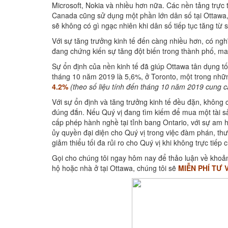
Microsoft, Nokia và nhiều hơn nữa. Các nền tảng trự
Canada cũng sử dụng một phần lớn dân số tại Ottawa,
sẽ không có gì ngạc nhiên khi dân số tiếp tục tăng từ
Với sự tăng trưởng kinh tế đến càng nhiều hơn, có ng
đang chứng kiến sự tăng đột biến trong thành phố, man
Sự ổn định của nền kinh tế đã giúp Ottawa tân dụng tốt
tháng 10 năm 2019 là 5,6%, ở Toronto, một trong nhữn
4.2%
(theo số liệu tính đến tháng 10 năm 2019 cung 
Với sự ổn định và tăng trưởng kinh tế đều đặn, không c
đúng đắn. Nếu Quý vị đang tìm kiếm để mua một tài sản
cấp phép hành nghề tại tỉnh bang Ontario, với sự am h
ủy quyền đại diện cho Quý vị trong việc đàm phán, th
giảm thiểu tối đa rủi ro cho Quý vị khi không trực tiếp 
Gọi cho chúng tôi ngay hôm nay để thảo luận về khoả
hộ hoặc nhà ở tại Ottawa, chúng tôi sẽ
MIỄN PHÍ TƯ 