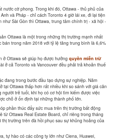
t nước cờ phong. Trong khi đó, Ottawa - thủ phủ của
 và Pháp - chỉ cách Toronto 4 giờ lái xe, đi lại tiện
như Sài Gòn thì Ottawa, trung tâm chính trị - xã hội -
 sản Ottawa là một trong những thị trường mạnh nhất
bán trong năm 2018 với tỷ lệ tăng trung bình là 6,6%
sản ở Ottawa sẽ giúp họ được hưởng
quyền miễn trừ
ài ở cả Toronto và Vancouver đều phải trả khoản thuế
oặc đang trong bước đầu tạo dựng sự nghiệp. Năm
ở tại Ottawa thấp hơn rất nhiều khi so sánh với giá căn
gười trẻ tuổi, khi họ có cơ hội tìm kiếm được việc
ợc chỗ ở ổn định tại những thành phố lớn.
p phần thúc đẩy sức mua trên thị trường bất động
 từ Ottawa Real Estate Board, chỉ riêng trong tháng
 thị trường trên đà hồi phục sau sự khủng hoảng của
, tự hào có các công ty lớn như Ciena, Huawei,