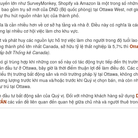
c tuyến lớn như SurveyMonkey, Shopify và Amazon là một trong số nhữn
 bao gồm trụ sở mới của DND (Bộ quốc phòng) tại Ottawa West, nơi giớ
 sự thu hút nguồn nhân lực của thành phố.
hĩa là cần nhiều hơn về cơ sở hạ tầng và nhà ở. Điều này có nghĩa là 
g lại nhiều cơ hội việc làm cho khu vực.
 và phát huy các nguồn lực hỗ trợ việc làm cho người trong độ tuổi lao
g thành phố lớn nhất Canada, sở hữu tỷ lệ thất nghiệp là 5,7% thì
Ott
cấp bởi Thống kê Canada).
ó gì trùng hợp khi những con số này có tác động trực tiếp đến thị trườ
 đầu tư ở Ottawa, bây giờ là thời điểm thuận lợi để làm điều đó. Các 
iểu thị trường bất động sản và môi trường pháp lý tại Ottawa, không ch
ương lượng trước khi mua và/hoặc trước khi Quý vị chọn bán, mà còn 
cư trú tại Ottawa.
n đầu tư bất động sản của Quý vị. Đối với những khách hàng sử dụng
VẤN
các vấn đề liên quan đến quan hệ giữa chủ nhà và người thuê tro