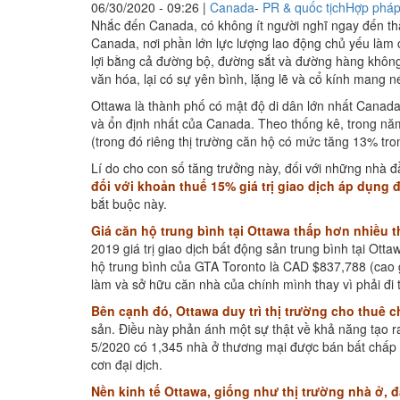
06/30/2020 - 09:26
|
Canada
-
PR & quốc tịch
Hợp pháp
Nhắc đến Canada, có không ít người nghĩ ngay đến thà
Canada, nơi phần lớn lực lượng lao động chủ yếu làm cô
lợi bằng cả đường bộ, đường sắt và đường hàng không, 
văn hóa, lại có sự yên bình, lặng lẽ và cổ kính mang 
Ottawa là thành phố có mật độ di dân lớn nhất Canada,
và ổn định nhất của Canada. Theo thống kê, trong năm
(trong đó riêng thị trường căn hộ có mức tăng 13% t
Lí do cho con số tăng trưởng này, đối với những nhà 
đối với khoản thuế 15% giá trị giao dịch áp dụng
bắt buộc này.
Giá căn hộ trung bình tại Ottawa thấp hơn nhiều 
2019 giá trị giao dịch bất động sản trung bình tại Ott
hộ trung bình của GTA Toronto là CAD $837,788 (cao gầ
làm và sở hữu căn nhà của chính mình thay vì phải đi 
Bên cạnh đó, Ottawa duy trì thị trường cho thuê c
sản. Điều này phản ánh một sự thật về khả năng tạo r
5/2020 có 1,345 nhà ở thương mại được bán bất chấp ả
cơn đại dịch.
Nền kinh tế Ottawa, giống như thị trường nhà ở, 