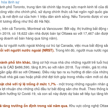
 hóa lãnh sự
nh phố Toronto, trung tâm tài chính tập trung sức mạnh kinh tế của đấ
ng việc cho chính phủ, sử dụng chính thức cả hai ngôn ngữ quốc gia Anh
là nơi định cư của hơn 1 triệu dân sinh sống. Nếu Toronto được ví von 
nét tương đồng như thủ đô Hà Nội.
 trên cả Toronto, Montreal và Vancouver. Bởi vậy, thị trường bất động
 2019, có 18,622 căn nhà được bán tại Ottawa so với 17,467 căn được 
rong doanh số bán hàng qua từng năm).
đầu tư người nước ngoài không cư trú tại Canada, việc mua bất động 
 đối với người nước ngoài (NRST).
Trong khi đó, người mua nước ngo
thành phố lớn khác,
tăng cơ hội mua nhà cho những người trẻ tuổi h
awa là CAD $486,590, tăng 8,9% so với năm 2018. Tuy nhiên, giá trị nhà 
n gấp đôi so với Ottawa). Điều này tạo ra xu hướng di dân của những n
thuê nhà giá cao hoặc phải chờ đợi tích góp trong nhiều năm mới có đư
hặt chẽ với tỷ lệ trống ở mức 1,7%
- một trong những nguyên nhân gó
a lợi nhuận cho những chủ đầu tư bất động sản cho thuê. Theo thống kê
nh hưởng từ Covid-19, và con số này được dự báo sẽ tiếp tục tăng khi
đã tăng trưởng ổn định trong vài năm qua.
Khu vực công nghệ Ottawa