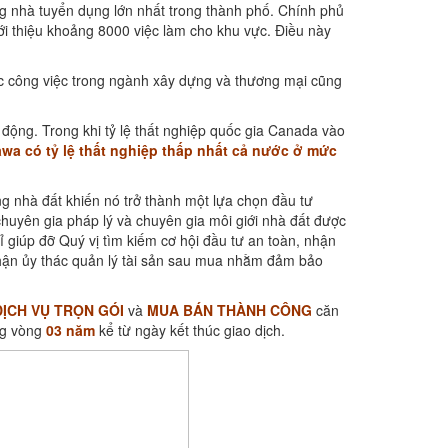
g nhà tuyển dụng lớn nhất trong thành phố. Chính phủ
i thiệu khoảng 8000 việc làm cho khu vực. Điều này
các công việc trong ngành xây dựng và thương mại cũng
 động. Trong khi tỷ lệ thất nghiệp quốc gia Canada vào
awa có tỷ lệ thất nghiệp thấp nhất cả nước ở mức
ng nhà đất khiến nó trở thành một lựa chọn đầu tư
chuyên gia pháp lý và chuyên gia môi giới nhà đất được
ỉ giúp đỡ Quý vị tìm kiếm cơ hội đầu tư an toàn, nhận
nhận ủy thác quản lý tài sản sau mua nhằm đảm bảo
DỊCH VỤ TRỌN GÓI
và
MUA BÁN THÀNH CÔNG
căn
ng vòng
03 năm
kể từ ngày kết thúc giao dịch.