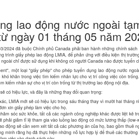
ng lao động nước ngoài tạm
 từ ngày 01 tháng 05 năm 20
 03/2024 đã buộc Chính phủ Canada phải ban hành những chính sách m
ng trình giấy phép lao động LMIA, để phản ứng với điều kiện thị trườ
goài chỉ được sử dụng khi không có người Canada nào được tuyển cho 
ent", một loại "giấy phép" cho phép tuyển dụng lao động nước ngoà
ó khăn trong việc tìm kiếm nhân lực cho vị trí công việc còn trống
 kiếm nhân sự cho vị trí còn trống từ thị trường lao động nội địa.
ẽ có hiệu lực, và đây là những thay đổi quan trọng:
ác, LMIA mới sẽ có hiệu lực trong sáu tháng thay vì mười hai tháng 
đơn xin giấy phép làm việc cho họ.
hăm sóc sức khỏe, tất cả các ngành công nghiệp khác được liệt kê tr
ẽ phải giảm tỉ lệ tham gia vào luồng lao động có mức lương thấp (lo
lao động sẽ cần xem xét tất cả các phương án của họ, bao gồm thuê ng
ng minh rằng họ đã thực hiện những nỗ lực hợp lý để thuê các thườn
làm việc vào danh sách này.