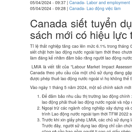
05/04/2024 - 09:37
|
Canada
-
Labor and employment
05/04/2024 - 09:28
|
Canada
-
Lao động việc làm
Canada siết tuyển dụ
sách mới có hiệu lực
Tỉ lệ thất nghiệp tăng cao lên mức 6.1% trong tháng
siết chặt hơn lao động nước ngoài tạm thời theo chươ
làm đáng kể nhằm đảm bảo rằng người lao động nước n
LMIA là viết tắt của "Labour Market Impact Assessm
Canada theo yêu cầu của một chủ sử dụng đang gặp kh
được phép thuê lao động nước ngoài vì họ không thể tìm
Vào ngày 1 tháng 5 năm 2024, một số chính sách mới s
Để đảm bảo nhu cầu thị trường lao động chính x
lao động phải thuê lao động nước ngoài và nộp 
Ngoại trừ các ngành công nghiệp xây dựng và c
trình Lao động nước ngoài tạm thời TFW 2022 s
Trước khi xin giấy phép LMIA, các chủ sử dụng 
Trước đây, người sử dụng lao động chỉ cần chứ
cũng sẽ cần bao gồm người tị nạn có giấy phép 