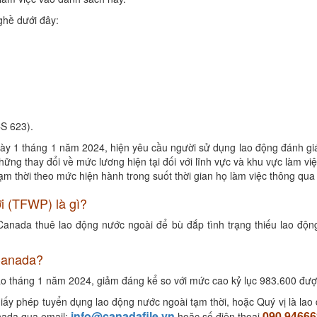
ghề dưới đây:
S 623).
ngày 1 tháng 1 năm 2024, hiện yêu cầu người sử dụng lao động đánh 
ng thay đổi về mức lương hiện tại đối với lĩnh vực và khu vực làm v
m thời theo mức hiện hành trong suốt thời gian họ làm việc thông qua 
i (TFWP) là gì?
anada thuê lao động nước ngoài để bù đắp tình trạng thiếu lao động
.
 Canada?
 vào tháng 1 năm 2024, giảm đáng kể so với mức cao kỷ lục 983.600 đượ
iấy phép tuyển dụng lao động nước ngoài tạm thời, hoặc Quý vị là la
info@canadafile.vn
090 94666
anada qua email:
hoặc số điện thoại