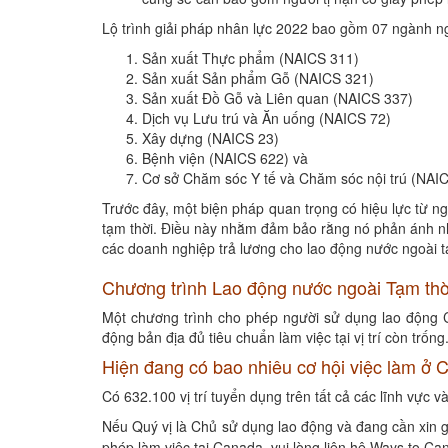
Lộ trình giải pháp nhân lực 2022 bao gồm 07 ngành n
Sản xuất Thực phẩm (NAICS 311)
Sản xuất Sản phẩm Gỗ (NAICS 321)
Sản xuất Đồ Gỗ và Liên quan (NAICS 337)
Dịch vụ Lưu trú và Ăn uống (NAICS 72)
Xây dựng (NAICS 23)
Bệnh viện (NAICS 622) và
Cơ sở Chăm sóc Y tế và Chăm sóc nội trú (NAIC
Trước đây, một biện pháp quan trọng có hiệu lực từ 
tạm thời. Điều này nhằm đảm bảo rằng nó phản ánh nhữ
các doanh nghiệp trả lương cho lao động nước ngoài tạ
Chương trình Lao động nước ngoài Tạm thờ
Một chương trình cho phép người sử dụng lao động C
động bản địa đủ tiêu chuẩn làm việc tại vị trí còn trống
Hiện đang có bao nhiêu cơ hội việc làm ở
Có 632.100 vị trí tuyển dụng trên tất cả các lĩnh vực
Nếu Quý vị là Chủ sử dụng lao động và đang cần xin g
phép làm việc tại Canada, vui lòng liên hệ Ways to C