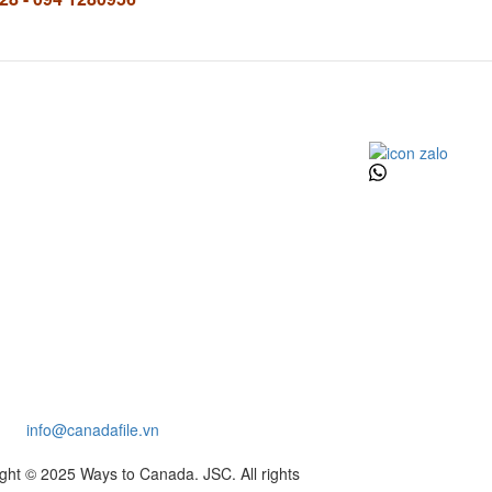
claimer:
We hope you find this website
aging and informative. The contents of our
ite are not to be considered or relied upon as
cial advice for your specific case. In order to
eive a legal advice or being represented, you
 sign a retainer agreement with our associated
er/RCIC or Consultant. Please be advised that
 company is not an authorized Canada
igration consulting itself upon IRPA, but we
vide immigration and settlement supports in
tnam and Canada.
P TƯ VẤN NHẬP CƯ WAYS TO CANADA
tài khoản 322888899 - Ngân hàng TMCP Việt
 Thịnh Vượng (VP Bank)
pal:
info@canadafile.vn
ght © 2025 Ways to Canada. JSC. All rights