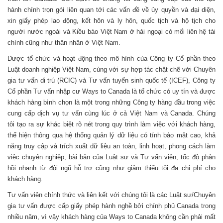
hành chính trọn gói liên quan tới các vấn đề về ủy quyền và đại diện,
xin giấy phép lao động, kết hôn và ly hôn, quốc tịch và hộ tịch cho
người nước ngoài và Kiều bào Việt Nam ở hải ngoại có mối liên hệ tài
chính cũng như thân nhân ở Việt Nam.
Được tổ chức và hoạt động theo mô hình của Công ty Cổ phần theo
Luật doanh nghiệp Việt Nam, cùng với sự hợp tác chặt chẽ với Chuyên
gia tư vấn di trú (RCIC) và Tư vấn tuyển sinh quốc tế (ICEF), Công ty
Cổ phần Tư vấn nhập cư Ways to Canada là tổ chức có uy tín và được
khách hàng bình chọn là một trong những Công ty hàng đầu trong việc
cung cấp dịch vụ tư vấn cùng lúc ở cả Việt Nam và Canada. Chúng
tôi tạo ra sự khác biệt rõ nét trong quy trình làm việc với khách hàng,
thể hiện thông qua hệ thống quản lý dữ liệu có tính bảo mật cao, khả
năng truy cập và trích xuất dữ liệu an toàn, linh hoạt, phong cách làm
việc chuyên nghiệp, bài bản của Luật sư và Tư vấn viên, tốc độ phản
hồi nhanh từ đội ngũ hỗ trợ cũng như giảm thiểu tối đa chi phí cho
khách hàng.
Tư vấn viên chính thức và liên kết với chúng tôi là các Luật sư/Chuyên
gia tư vấn được cấp giấy phép hành nghề bởi chính phủ Canada trong
nhiều năm, vì vậy khách hàng của Ways to Canada không cần phải mất