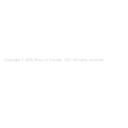
Ottawa: (+1) 613 900 0070
364 Ravenswood Way, Orleans, ON K4A 0R8
Germany: (+49) 162 870 6803
26 Blumen Str., 04105 Leipzig
India:
Asif Nagar, Hyderabad, Telangana
Copyright © 2025 Ways to Canada. JSC. All rights reserved.