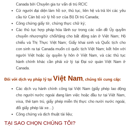
Canada bởi Chuyên gia tư vấn di trú RCIC
Cử người đại diện làm hồ sơ, thủ tục, liên hệ và trả lời các yêu
cầu từ Cán bộ xử lý hồ sơ của Bộ Di trú Canada;
Công chứng giấy tờ, chứng thực chữ ký;
Các thủ tục hợp pháp hóa lãnh sự trong các vấn đề Ủy quyền
chuyển nhượng/từ chối/tặng cho bất động sản ở Việt Nam; Hộ
chiếu và Thị Thực Việt Nam; Giấy khai sinh và Quốc tịch cho
con sinh ra tại Canada muốn có quốc tịch Việt Nam; kết hôn với
người Việt hoặc ủy quyền ly hôn ở Việt Nam, và các thủ tục
hành chính khác cần phải xử lý tại Đại sứ quán Việt Nam ở
Canada.
Việt Nam
Đối với dịch vụ pháp lý tại
, chúng tôi cung cấp:
Các dịch vụ hành chính công tại Việt Nam (giấy phép lao động
cho người nước ngoài đang làm việc hoặc đầu tư tại Việt Nam,
visa, thẻ tạm trú, giấy phép miễn thị thực cho nười nước ngoài,
đổi giấy phép lái xe…)
Công chứng và dịch thuật tài liệu;
TẠI SAO CHỌN CHÚNG TÔI?