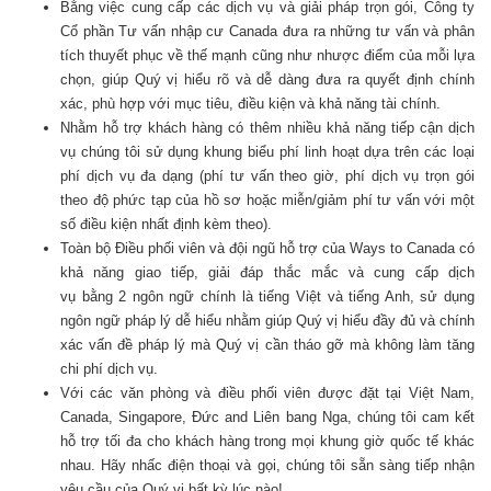
Bằng việc cung cấp các dịch vụ và giải pháp trọn gói, Công ty
Cổ phần Tư vấn nhập cư Canada đưa ra những tư vấn và phân
tích thuyết phục về thế mạnh cũng như nhược điểm của mỗi lựa
chọn, giúp Quý vị hiểu rõ và dễ dàng đưa ra quyết định chính
xác, phù hợp với mục tiêu, điều kiện và khả năng tài chính.
Nhằm hỗ trợ khách hàng có thêm nhiều khả năng tiếp cận dịch
vụ chúng tôi sử dụng khung biểu phí linh hoạt dựa trên các loại
phí dịch vụ đa dạng (phí tư vấn theo giờ, phí dịch vụ trọn gói
theo độ phức tạp của hồ sơ hoặc miễn/giảm phí tư vấn với một
số điều kiện nhất định kèm theo).
Toàn bộ Điều phối viên và đội ngũ hỗ trợ của Ways to Canada có
khả năng giao tiếp, giải đáp thắc mắc và cung cấp dịch
vụ bằng 2 ngôn ngữ chính là tiếng Việt và tiếng Anh, sử dụng
ngôn ngữ pháp lý dễ hiểu nhằm giúp Quý vị hiểu đầy đủ và chính
xác vấn đề pháp lý mà Quý vị cần tháo gỡ mà không làm tăng
chi phí dịch vụ.
Với các văn phòng và điều phối viên được đặt tại Việt Nam,
Canada, Singapore, Đức and Liên bang Nga, chúng tôi cam kết
hỗ trợ tối đa cho khách hàng trong mọi khung giờ quốc tế khác
nhau. Hãy nhấc điện thoại và gọi, chúng tôi sẵn sàng tiếp nhận
yêu cầu của Quý vị bất kỳ lúc nào!