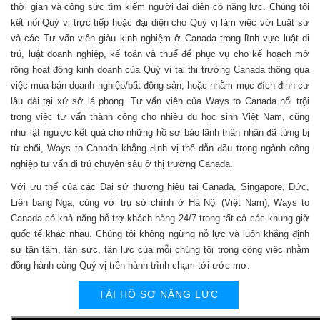
thời gian và công sức tìm kiếm người đại diện có năng lực. Chúng tôi
kết nối Quý vị trực tiếp hoặc đại diện cho Quý vị làm việc với Luật sư
và các Tư vấn viên giàu kinh nghiệm ở Canada trong lĩnh vực luật di
trú, luật doanh nghiệp, kế toán và thuế để phục vụ cho kế hoạch mở
rộng hoạt động kinh doanh của Quý vị tại thị trường Canada thông qua
việc mua bán doanh nghiệp/bất động sản, hoặc nhằm mục đích định cư
lâu dài tại xứ sở lá phong. Tư vấn viên của Ways to Canada nổi trội
trong việc tư vấn thành công cho nhiều du học sinh Việt Nam, cũng
như lật ngược kết quả cho những hồ sơ bảo lãnh thân nhân đã từng bị
từ chối, Ways to Canada khẳng định vị thế dẫn đầu trong ngành công
nghiệp tư vấn di trú chuyên sâu ở thị trường Canada.
Với ưu thế của các Đại sứ thương hiệu tại Canada, Singapore, Đức,
Liên bang Nga, cùng với trụ sở chính ở Hà Nội (Việt Nam), Ways to
Canada có khả năng hỗ trợ khách hàng 24/7 trong tất cả các khung giờ
quốc tế khác nhau. Chúng tôi không ngừng nỗ lực và luôn khẳng định
sự tận tâm, tận sức, tận lực của mỗi chúng tôi trong công việc nhằm
đồng hành cùng Quý vị trên hành trình chạm tới ước mơ.
TẢI HỒ SƠ NĂNG LỰC