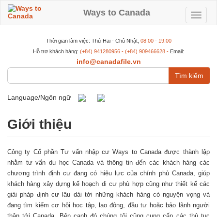
Nhảy
đến
Ways to Canada
Toggle
nội
dung
navigat
Thời gian làm việc: Thứ Hai - Chủ Nhật,
08:00 - 19:00
Hỗ trợ khách hàng:
(+84) 941280956 - (+84) 909466628 -
Email:
info@canadafile.vn
Tìm
kiếm
Language/Ngôn ngữ
Giới thiệu
Công ty Cổ phần Tư vấn nhập cư Ways to Canada được thành lập
nhằm tư vấn du học Canada và thông tin đến các khách hàng các
chương trình định cư đang có hiệu lực của chính phủ Canada, giúp
khách hàng xây dựng kế hoạch di cư phù hợp cũng như thiết kế các
giải pháp định cư lâu dài tới những khách hàng có nguyện vọng và
đang tìm kiếm cơ hội học tập, lao động, đầu tư hoặc bảo lãnh người
thân tới Canada. Bên cạnh đó chúng tôi cũng cung cấp các thủ tục