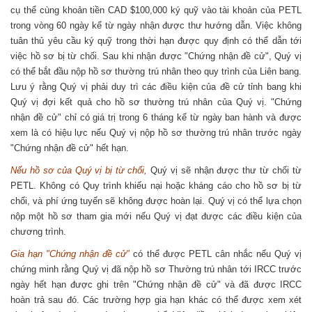
cụ thể cùng khoản tiền CAD $100,000 ký quỹ vào tài khoản của PETL
trong vòng 60 ngày kể từ ngày nhận được thư hướng dẫn. Việc không
tuân thủ yêu cầu ký quỹ trong thời hạn được quy định có thể dẫn tới
việc hồ sơ bị từ chối. Sau khi nhận được "Chứng nhận đề cử", Quý vị
có thể bắt đầu nộp hồ sơ thường trú nhân theo quy trình của Liên bang.
Lưu ý rằng Quý vị phải duy trì các điều kiện của đề cử tỉnh bang khi
Quý vị đợi kết quả cho hồ sơ thường trú nhân của Quý vị. "Chứng
nhận đề cử" chỉ có giá trị trong 6 tháng kể từ ngày ban hành và được
xem là có hiệu lực nếu Quý vị nộp hồ sơ thường trú nhân trước ngày
"Chứng nhận đề cử" hết hạn.
Nếu hồ sơ của Quý vị bị từ chối,
Quý vị sẽ nhận được thư từ chối từ
PETL. Không có Quy trình khiếu nại hoặc kháng cáo cho hồ sơ bị từ
chối, và phí ứng tuyển sẽ không được hoàn lại. Quý vị có thể lựa chọn
nộp một hồ sơ tham gia mới nếu Quý vị đạt được các điều kiện của
chương trình.
Gia hạn "Chứng nhận đề cử"
có thể được PETL cân nhắc nếu Quý vị
chứng minh rằng Quý vị đã nộp hồ sơ Thường trú nhân tới IRCC trước
ngày hết hạn được ghi trên "Chứng nhận đề cử" và đã được IRCC
hoàn trả sau đó. Các trường hợp gia hạn khác có thể được xem xét