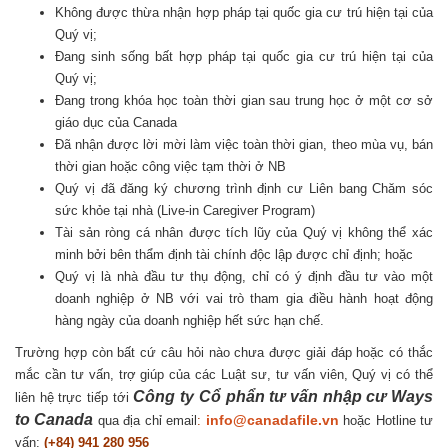
Không được thừa nhận hợp pháp tại quốc gia cư trú hiện tại của
Quý vị;
Đang sinh sống bất hợp pháp tại quốc gia cư trú hiện tại của
Quý vị;
Đang trong khóa học toàn thời gian sau trung học ở một cơ sở
giáo dục của Canada
Đã nhận được lời mời làm việc toàn thời gian, theo mùa vụ, bán
thời gian hoặc công việc tạm thời ở NB
Quý vị đã đăng ký chương trình định cư Liên bang Chăm sóc
sức khỏe tại nhà (Live-in Caregiver Program)
Tài sản ròng cá nhân được tích lũy của Quý vị không thể xác
minh bởi bên thẩm định tài chính độc lập được chỉ định; hoặc
Quý vị là nhà đầu tư thụ động, chỉ có ý định đầu tư vào một
doanh nghiệp ở NB với vai trò tham gia điều hành hoạt động
hàng ngày của doanh nghiệp hết sức hạn chế.
Trường hợp còn bất cứ câu hỏi nào chưa được giải đáp hoặc có thắc
mắc cần tư vấn, trợ giúp của các Luật sư, tư vấn viên, Quý vị có thể
Công ty Cổ phẩn tư vấn nhập cư Ways
liên hệ trực tiếp tới
to Canada
info@canadafile.vn
qua địa chỉ email
:
hoặc Hotline tư
vấn:
(+84) 941 280 956