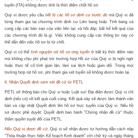
tuyển (ITA) không được tỉnh là thời điểm chốt hồ sơ.
Quý vị được yêu cầu
tiết lộ các hồ sơ định cư trước đó
mà Quý vị đã
từng tham gia tại chương trình định cư Liên bang hoặc Tỉnh bang và
cung cấp các bản sao của việc liên lạc và hồi đáp, bất kể kết quả của
các chương trình đó là gì. Việc không cung cấp các thông tin này có
thể dẫn đến việc hồ sơ bị từ chối.
Quý vị có thể
tình nguyện rút hồ sơ ứng tuyển
ở bất kỳ thời điểm nào
mà không chịu phí phạt trừ trường hợp Hồ sơ của Quý vị bị nghi ngờ
hoặc thực tế cố tình gian lận, làm sai lệch hoặc gian dối. Trong mọi
trường hợp rút hồ sơ, phí tham gia xét tuyển sẽ không được hoàn lại.
6. Nhận Quyết định xem xét đề cử từ PETL
PETL sẽ thông báo cho Quý vị hoặc Luật sư/ Đại điện được Quý vị chỉ
định (nếu có) về kết quả cuối cùng. Kết quả này sẽ được làm thành văn
bản và cập nhật Quyết định lên hồ sơ trực tuyến của Quý vị. Nếu hồ
sơ được phê duyệt: Quyết định ban hành "Chứng nhận đề cử" thuộc
thẩm quyền tuyệt đối của PETL.
Nếu Quý vị được đề cử
, Quý vị sẽ nhận được tư hướng dẫn cách nộp
"Thỏa thuận thực hiện Kế hoạch Kinh doanh" với chữ ký và ngày tháng