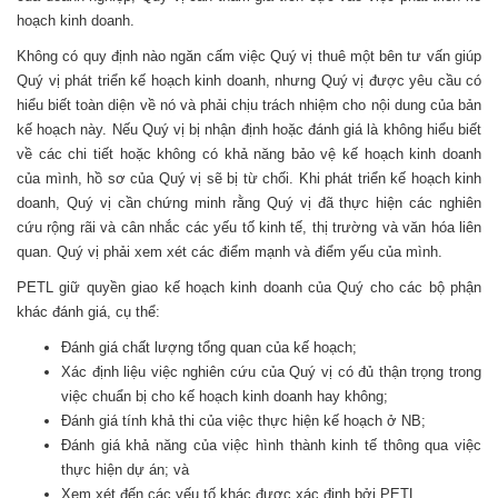
hoạch kinh doanh.
Không có quy định nào ngăn cấm việc Quý vị thuê một bên tư vấn giúp
Quý vị phát triển kế hoạch kinh doanh, nhưng Quý vị được yêu cầu có
hiểu biết toàn diện về nó và phải chịu trách nhiệm cho nội dung của bản
kế hoạch này. Nếu Quý vị bị nhận định hoặc đánh giá là không hiểu biết
về các chi tiết hoặc không có khả năng bảo vệ kế hoạch kinh doanh
của mình, hồ sơ của Quý vị sẽ bị từ chối. Khi phát triển kế hoạch kinh
doanh, Quý vị cần chứng minh rằng Quý vị đã thực hiện các nghiên
cứu rộng rãi và cân nhắc các yếu tố kinh tế, thị trường và văn hóa liên
quan. Quý vị phải xem xét các điểm mạnh và điểm yếu của mình.
PETL giữ quyền giao kế hoạch kinh doanh của Quý cho các bộ phận
khác đánh giá, cụ thể:
Đánh giá chất lượng tổng quan của kế hoạch;
Xác định liệu việc nghiên cứu của Quý vị có đủ thận trọng trong
việc chuẩn bị cho kế hoạch kinh doanh hay không;
Đánh giá tính khả thi của việc thực hiện kế hoạch ở NB;
Đánh giá khả năng của việc hình thành kinh tế thông qua việc
thực hiện dự án; và
Xem xét đến các yếu tố khác được xác định bởi PETL