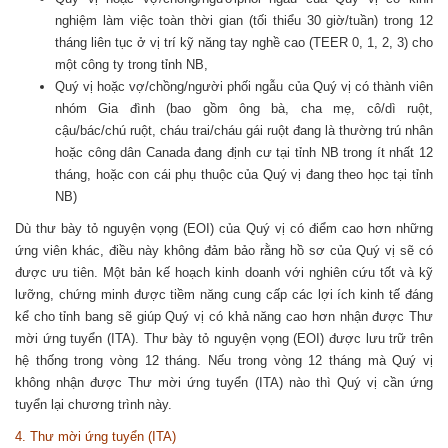
nghiệm làm việc toàn thời gian (tối thiểu 30 giờ/tuần) trong 12
tháng liên tục ở vị trí kỹ năng tay nghề cao (TEER 0, 1, 2, 3) cho
một công ty trong tỉnh NB,
Quý vị hoặc vợ/chồng/người phối ngẫu của Quý vị có thành viên
nhóm Gia đình (bao gồm ông bà, cha mẹ, cô/dì ruột,
cậu/bác/chú ruột, cháu trai/cháu gái ruột đang là thường trú nhân
hoặc công dân Canada đang định cư tại tỉnh NB trong ít nhất 12
tháng, hoặc con cái phụ thuộc của Quý vị đang theo học tại tỉnh
NB)
Dù thư bày tỏ nguyện vọng (EOI) của Quý vị có điểm cao hơn những
ứng viên khác, điều này không đảm bảo rằng hồ sơ của Quý vị sẽ có
được ưu tiên. Một bản kế hoạch kinh doanh với nghiên cứu tốt và kỹ
lưỡng, chứng minh được tiềm năng cung cấp các lợi ích kinh tế đáng
kể cho tỉnh bang sẽ giúp Quý vị có khả năng cao hơn nhận được Thư
mời ứng tuyển (ITA). Thư bày tỏ nguyện vọng (EOI) được lưu trữ trên
hệ thống trong vòng 12 tháng. Nếu trong vòng 12 tháng mà Quý vị
không nhận được Thư mời ứng tuyển (ITA) nào thì Quý vị cần ứng
tuyển lại chương trình này.
4. Thư mời ứng tuyển (ITA)