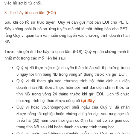
việc hồ sơ bị từ chối.
3. Thư bày tỏ quan tâm (EOI)
Sau khi có hồ sơ trực tuyến, Quý vị cần gửi một bản EOI cho PETL.
Đây không phải là hồ sơ ứng tuyển mà chỉ là một thông báo cho PETL
rằng Quý vị quan tâm và muốn ứng tuyển vào chương trình doanh nhân
NB.
Trước khi gửi đi Thư bày tỏ quan tâm (EOI), Quý vị cần chứng minh ít
nhất một trong các mối liên hệ sau:
Quý vị đã thực hiện một chuyến thăm khảo sát thị trường trong
5 ngày tới tỉnh bang NB trong vòng 24 tháng trước khi gửi EOI;
Quý vị đã tham gia vào chương trình hội thảo định cư diện
doanh nhân NB được thực hiện bởi một đại diện chính thức từ
tỉnh NB trong vòng 24 tháng trước khi gửi EOI. Lịch tổ chức
tại đây
chương trình hội thảo được công bố
Quý vị hoặc vợ/chồng/người phối ngẫu của Quý vị đã nhận
được bằng tốt nghiệp hoặc chứng chỉ giáo dục sau rung học tối
thiểu hai (02) năm toàn thời gian cố định tại một cơ sở giáo dục
trong tỉnh NB sau khi hoàn thành chương trình trung học
Quý vị hoặc vợ/chồng/ngườiphối ngẫu của Quý vị có kinh