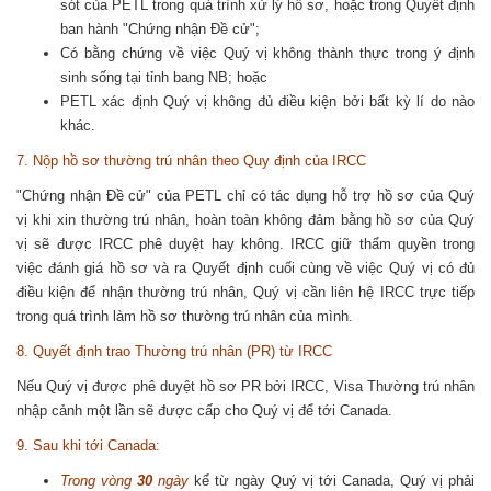
sót của PETL trong quá trình xử lý hồ sơ, hoặc trong Quyết định
ban hành "Chứng nhận Đề cử";
Có bằng chứng về việc Quý vị không thành thực trong ý định
sinh sống tại tỉnh bang NB; hoặc
PETL xác định Quý vị không đủ điều kiện bởi bất kỳ lí do nào
khác.
7. Nộp hồ sơ thường trú nhân theo Quy định của IRCC
"Chứng nhận Đề cử" của PETL chỉ có tác dụng hỗ trợ hồ sơ của Quý
vị khi xin thường trú nhân, hoàn toàn không đảm bằng hồ sơ của Quý
vị sẽ được IRCC phê duyệt hay không. IRCC giữ thẩm quyền trong
việc đánh giá hồ sơ và ra Quyết định cuối cùng về việc Quý vị có đủ
điều kiện để nhận thường trú nhân, Quý vị cần liên hệ IRCC trực tiếp
trong quá trình làm hồ sơ thường trú nhân của mình.
8. Quyết định trao Thường trú nhân (PR) từ IRCC
Nếu Quý vị được phê duyệt hồ sơ PR bởi IRCC, Visa Thường trú nhân
nhập cảnh một lần sẽ được cấp cho Quý vị để tới Canada.
9. Sau khi tới Canada:
Trong vòng
30
ngày
kể từ ngày Quý vị tới Canada, Quý vị phải