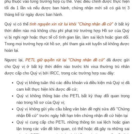
phụ thuộc vào từng trường hợp cụ thể. Việc điều chỉnh được thực hiện
tối đa 1 lần và nếu được ban hành, chứng nhận mới sẽ có giá trị 3
tháng kể từ ngày được ban hành.
Quý vị có thể
tình nguyện xin rút lui khỏi "Chứng nhận đề cử"
ở bất kỳ
thời điểm nào mà không chịu phí phạt trừ trường hợp Hồ sơ của Quý
vị bị nghi ngờ hoặc thực tế cố tình gian lận, làm sai lệch hoặc gian dối.
Trong mọi trường hợp rút hồ sơ, phí tham gia xét tuyển sẽ không được
hoàn lại.
Ngược lại,
PETL giữ quyền rút lại "Chứng nhận đề cử"
đã được gửi
cho Quý vị ở bất kỳ thời điểm nào trước khi visa thường trú nhân
được cấp cho Quý vị bởi IRCC, trong các trường hợp sau đây:
Quý vị không tuân thủ các điều khoản và điều kiện mà Quý vị đã
cam kết thực hiện khi được đề cử;
Quý vị không thông báo cho PETL bất kỳ thay đổi quan trọng
nào trong hồ sơ của Quý vị;
Quý vị không gửi yêu cầu bằng văn bản đề nghị sửa đổi "Chứng
nhận Đề cử" trước ngày hết hạn trên chứng nhận đề cử hiện tại
Quý vị cung cấp cho PETL những thông tin sai lệch hoặc gian
lận trong các vấn đề liên quan, có thể hoặc đã gây ra những sai