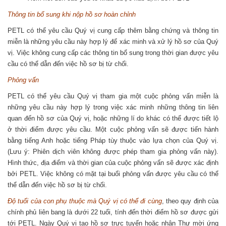
Thông tin bổ sung khi nộp hồ sơ hoàn chỉnh
PETL có thể yêu cầu Quý vị cung cấp thêm bằng chứng và thông tin
miễn là những yêu cầu này hợp lý để xác minh và xử lý hồ sơ của Quý
vị. Việc không cung cấp các thông tin bổ sung trong thời gian được yêu
cầu có thể dẫn đến việc hồ sơ bị từ chối.
Phỏng vấn
PETL có thể yêu cầu Quý vị tham gia một cuộc phỏng vấn miễn là
những yêu cầu này hợp lý trong việc xác minh những thông tin liên
quan đến hồ sơ của Quý vị, hoặc những lí do khác có thể được tiết lộ
ở thời điểm được yêu cầu. Một cuộc phỏng vấn sẽ được tiến hành
bằng tiếng Anh hoặc tiếng Pháp tùy thuộc vào lựa chọn của Quý vị.
(Lưu ý: Phiên dịch viên không được phép tham gia phỏng vấn này).
Hình thức, địa điểm và thời gian của cuộc phỏng vấn sẽ được xác định
bởi PETL. Việc không có mặt tại buổi phỏng vấn được yêu cầu có thể
thể dẫn đến việc hồ sơ bị từ chối.
Độ tuổi của con phụ thuộc mà Quý vị có thể đi cùng
, theo quy định của
chính phủ liên bang là dưới 22 tuổi, tính đến thời điểm hồ sơ được gửi
tới PETL. Ngày Quý vị tạo hồ sơ trực tuyến hoặc nhận Thư mời ứng