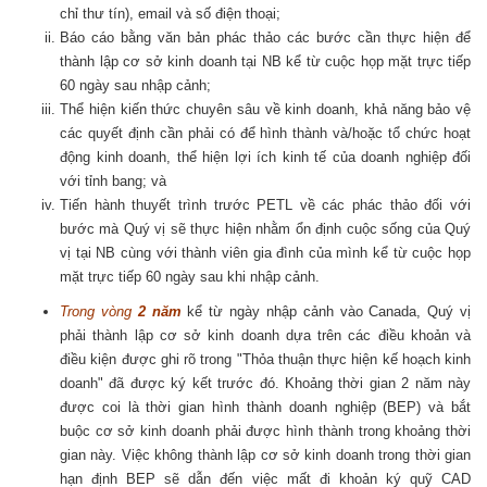
chỉ thư tín), email và số điện thoại;
Báo cáo bằng văn bản phác thảo các bước cần thực hiện để
thành lập cơ sở kinh doanh tại NB kể từ cuộc họp mặt trực tiếp
60 ngày sau nhập cảnh;
Thể hiện kiến thức chuyên sâu về kinh doanh, khả năng bảo vệ
các quyết định cần phải có để hình thành và/hoặc tổ chức hoạt
động kinh doanh, thể hiện lợi ích kinh tế của doanh nghiệp đối
với tỉnh bang; và
Tiến hành thuyết trình trước PETL về các phác thảo đối với
bước mà Quý vị sẽ thực hiện nhằm ổn định cuộc sống của Quý
vị tại NB cùng với thành viên gia đình của mình kể từ cuộc họp
mặt trực tiếp 60 ngày sau khi nhập cảnh.
Trong vòng
2 năm
kể từ ngày nhập cảnh vào Canada, Quý vị
phải thành lập cơ sở kinh doanh dựa trên các điều khoản và
điều kiện được ghi rõ trong "Thỏa thuận thực hiện kế hoạch kinh
doanh" đã được ký kết trước đó. Khoảng thời gian 2 năm này
được coi là thời gian hình thành doanh nghiệp (BEP) và bắt
buộc cơ sở kinh doanh phải được hình thành trong khoảng thời
gian này. Việc không thành lập cơ sở kinh doanh trong thời gian
hạn định BEP sẽ dẫn đến việc mất đi khoản ký quỹ CAD