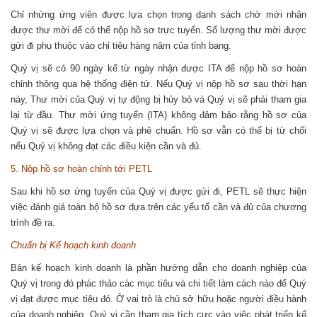
Chỉ nhứng ứng viên được lựa chọn trong danh sách chờ mới nhận
được thư mời để có thể nộp hồ sơ trực tuyến. Số lượng thư mời được
gửi đi phụ thuộc vào chỉ tiêu hàng năm của tỉnh bang.
Quý vị sẽ có 90 ngày kể từ ngày nhận được ITA để nộp hồ sơ hoàn
chỉnh thông qua hệ thống điện tử. Nếu Quý vị nộp hồ sơ sau thời hạn
này, Thư mời của Quý vị tự động bị hủy bỏ và Quý vị sẽ phải tham gia
lại từ đầu. Thư mời ứng tuyển (ITA) không đảm bảo rằng hồ sơ của
Quý vị sẽ được lựa chọn và phê chuẩn. Hồ sơ vẫn có thể bị từ chối
nếu Quý vị không đạt các điều kiện cần và đủ.
5. Nộp hồ sơ hoàn chỉnh tới PETL
Sau khi hồ sơ ứng tuyển của Quý vị được gửi đi, PETL sẽ thực hiện
việc đánh giá toàn bộ hồ sơ dựa trên các yếu tố cần và đủ của chương
trình đề ra.
Chuẩn bị Kế hoạch kinh doanh
Bản kế hoạch kinh doanh là phần hướng dẫn cho doanh nghiệp của
Quý vị trong đó phác thảo các mục tiêu và chi tiết làm cách nào để Quý
vị đạt được mục tiêu đó. Ở vai trò là chủ sở hữu hoặc người điều hành
của doanh nghiệp, Quý vị cần tham gia tích cực vào việc phát triển kế