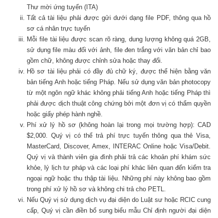
Thư mời ứng tuyển (ITA)
Tất cả tài liệu phải được gửi dưới dạng file PDF, thông qua hồ
sơ cá nhân trực tuyến
Mỗi file tài liệu được scan rõ ràng, dung lượng không quá 2GB,
sử dụng file màu đối với ảnh, file đen trắng với văn bản chỉ bao
gồm chữ, không được chỉnh sửa hoặc thay đổi.
Hồ sơ tài liệu phải có đầy đủ chữ ký, được thể hiện bằng văn
bản tiếng Anh hoặc tiếng Pháp. Nếu sử dụng văn bản photocopy
từ một ngôn ngữ khác không phải tiếng Anh hoặc tiếng Pháp thì
phải được dịch thuật công chứng bởi một đơn vị có thẩm quyền
hoặc giấy phép hành nghề.
Phí xử lý hồ sơ (không hoàn lại trong mọi trường hợp): CAD
$2,000. Quý vị có thể trả phí trực tuyến thông qua thẻ Visa,
MasterCard, Discover, Amex, INTERAC Online hoặc Visa/Debit.
Quý vị và thành viên gia đình phải trả các khoản phí khám sức
khỏe, lý lịch tư pháp và các loại phí khác liên quan đến kiểm tra
ngoại ngữ hoặc thu thập tài liệu. Những phí này không bao gồm
trong phí xử lý hồ sơ và không chi trả cho PETL.
Nếu Quý vị sử dụng dịch vụ đại diện do Luật sư hoặc RCIC cung
cấp, Quý vị cần điền bổ sung biểu mẫu Chỉ định người đại diện