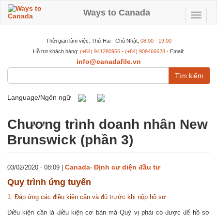
Nhảy
đến
Ways to Canada
Toggle
nội
dung
navigat
Thời gian làm việc: Thứ Hai - Chủ Nhật,
08:00 - 19:00
Hỗ trợ khách hàng:
(+84) 941280956 - (+84) 909466628 -
Email:
info@canadafile.vn
Tìm
kiếm
Language/Ngôn ngữ
Chương trình doanh nhân New
Brunswick (phần 3)
Canada
Định cư diện đầu tư
03/02/2020 - 08:09
|
-
Quy trình ứng tuyển
1. Đáp ứng các điều kiện cần và đủ trước khi nộp hồ sơ
Điều kiện cần là điều kiện cơ bản mà Quý vị phải có được để hồ sơ