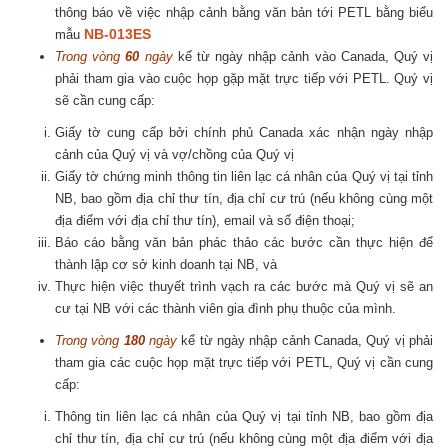
thông báo về việc nhập cảnh bằng văn bản tới PETL bằng biểu
NB-013ES
mẫu
Trong vòng
60
ngày
kể từ ngày nhập cảnh vào Canada, Quý vị
phải tham gia vào cuộc họp gặp mặt trực tiếp với PETL. Quý vị
sẽ cần cung cấp:
Giấy tờ cung cấp bởi chính phủ Canada xác nhận ngày nhập
cảnh của Quý vị và vợ/chồng của Quý vị
Giấy tờ chứng minh thông tin liên lạc cá nhân của Quý vị tại tỉnh
NB, bao gồm địa chỉ thư tín, địa chỉ cư trú (nếu không cùng một
địa điểm với địa chỉ thư tín), email và số điện thoại;
Báo cáo bằng văn bản phác thảo các bước cần thực hiện để
thành lập cơ sở kinh doanh tại NB, và
Thực hiện việc thuyết trình vạch ra các bước mà Quý vị sẽ an
cư tại NB với các thành viên gia đình phụ thuộc của mình.
Trong vòng
180
ngày
kể từ ngày nhập cảnh Canada, Quý vị phải
tham gia các cuộc họp mặt trực tiếp với PETL, Quý vị cần cung
cấp:
Thông tin liên lạc cá nhân của Quý vị tại tỉnh NB, bao gồm địa
chỉ thư tín, địa chỉ cư trú (nếu không cùng một địa điểm với địa