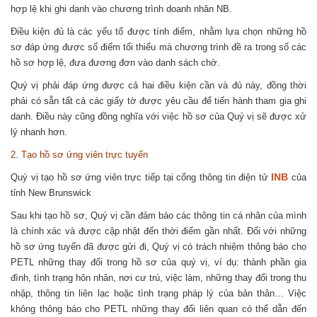
hợp lệ khi ghi danh vào chương trình doanh nhân NB.
Điều kiện đủ là các yếu tố được tính điểm, nhằm lựa chọn những hồ
sơ đáp ứng được số điểm tối thiểu mà chương trình đề ra trong số các
hồ sơ hợp lệ, đưa đương đơn vào danh sách chờ.
Quý vị phải đáp ứng được cả hai điều kiện cần và đủ này, đồng thời
phải có sẵn tất cả các giấy tờ được yêu cầu để tiến hành tham gia ghi
danh. Điều này cũng đồng nghĩa với việc hồ sơ của Quý vị sẽ được xử
lý nhanh hơn.
2. Tạo hồ sơ ứng viên trực tuyến
INB
Quý vị tạo hồ sơ ứng viên trực tiếp tại cổng thông tin điện tử
của
tỉnh New Brunswick
Sau khi tạo hồ sơ, Quý vị cần đảm bảo các thông tin cá nhân của mình
là chính xác và được cập nhật đến thời điểm gần nhất. Đối với những
hồ sơ ứng tuyển đã được gửi đi, Quý vị có trách nhiệm thông báo cho
PETL những thay đổi trong hồ sơ của quý vị, ví dụ: thành phần gia
đình, tình trạng hôn nhân, nơi cư trú, việc làm, những thay đổi trong thu
nhập, thông tin liên lạc hoặc tình trạng pháp lý của bản thân… Việc
không thông báo cho PETL những thay đổi liên quan có thể dẫn đến