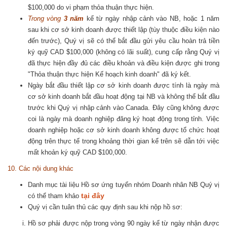
$100,000 do vi phạm thỏa thuận thực hiện.
Trong vòng
3 năm
kể từ ngày nhập cảnh vào NB, hoặc 1 năm
sau khi cơ sở kinh doanh được thiết lập (tùy thuộc điều kiện nào
đến trước), Quý vị sẽ có thể bắt đầu gửi yêu cầu hoàn trả tiền
ký quỹ CAD $100,000 (không có lãi suất), cung cấp rằng Quý vị
đã thực hiện đầy đủ các điều khoản và điều kiện được ghi trong
"Thỏa thuận thực hiện Kế hoạch kinh doanh" đã ký kết.
Ngày bắt đầu thiết lập cơ sở kinh doanh được tính là ngày mà
cơ sở kinh doanh bắt đầu hoạt động tại NB và không thể bắt đầu
trước khi Quý vị nhập cảnh vào Canada. Đây cũng không được
coi là ngày mà doanh nghiệp đăng ký hoạt động trong tỉnh. Việc
doanh nghiệp hoặc cơ sở kinh doanh không được tổ chức hoạt
động trên thực tế trong khoảng thời gian kể trên sẽ dẫn tới việc
mất khoản ký quỹ CAD $100,000.
10. Các nội dung khác
Danh mục tài liệu Hồ sơ ứng tuyển nhóm Doanh nhân NB Quý vị
tại đây
có thể tham khảo
Quý vị cần tuân thủ các quy định sau khi nộp hồ sơ:
Hồ sơ phải được nộp trong vòng 90 ngày kể từ ngày nhận được