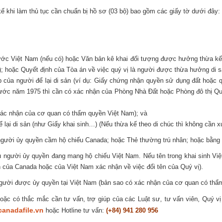
ế khi làm thủ tục cần chuẩn bị hồ sơ (03 bộ) bao gồm các giấy tờ dưới đây:
c Việt Nam (nếu có) hoặc Văn bản kê khai đối tượng được hưởng thừa kế d
; hoặc Quyết định của Tòa án về việc quý vị là người được thừa hưởng di s
của người để lại di sản (ví dụ: Giấy chứng nhận quyền sử dụng đất hoặc q
rước năm 1975 thì cần có xác nhận của Phòng Nhà Đất hoặc Phòng đô thị Quậ
 xác nhận của cơ quan có thẩm quyền Việt Nam); và
lại di sản (như Giấy khai sinh…) (Nếu thừa kế theo di chúc thì không cần xuất
người ủy quyền cầm hộ chiếu Canada; hoặc Thẻ thường trú nhân; hoặc bằng l
u người ủy quyền đang mang hộ chiếu Việt Nam. Nếu tên trong khai sinh Việt
n của Canada hoặc của Việt Nam xác nhận về việc đổi tên của Quý vị).
gười được ủy quyền tại Việt Nam (bản sao có xác nhận của cơ quan có thẩ
c có thắc mắc cần tư vấn, trợ giúp của các Luật sư, tư vấn viên, Quý vị c
anadafile.vn
hoặc Hotline tư vấn:
(+84) 941 280 956