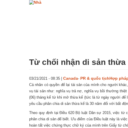
Nhảy
đến
nội
dung
Từ chối nhận di sản thừa 
Canada
PR & quốc tịch
Hợp pháp
03/21/2021 - 08:35
|
-
Cá nhân có quyền để lại tài sản của mình cho người khác
vụ tài sản như: nghĩa vụ trả nợ, nghĩa vụ bồi thường thiệ
(06) tháng kể từ khi mở thừa kế (tức là từ ngày người để 
yêu cầu phân chia di sản thừa kế là 30 năm đối với bất độ
Theo quy định tại Điều 620 Bộ luật Dân sự 2015, việc từ
phân chia di sản để biết. Ưu điểm của Điều luật này là vi
hoàn tất việc chứng thực chữ ký của mình trên Giấy từ chố