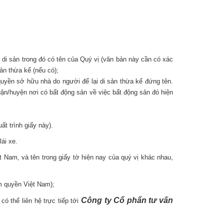
i sản trong đó có tên của Quý vị (văn bản này cần có xác
ản thừa kế (nếu có);
uyền sở hữu nhà do người để lại di sản thừa kế đứng tên.
n/huyện nơi có bất động sản về việc bất động sản đó hiện
 trình giấy này).​
ái xe.
 Nam, và tên trong giấy tờ hiện nay của quý vị khác nhau,
m quyền Việt Nam);
Công ty Cổ phẩn tư vấn
ó thể liên hệ trực tiếp tới