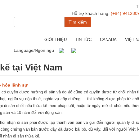
T
Hỗ trợ khách hàng:
(+84) 941280
Tìm
kiếm
GIỚI THIỆU
TIN TỨC
CANADA
VIỆT 
Language/Ngôn ngữ
kế tại Việt Nam
 hóa lãnh sự
, có quyền được hưởng di sản và do đó cũng có quyền được từ chối nhận thừ
t hại, nghĩa vụ nộp thuế, nghĩa vụ cấp dưỡng … thì không được phép từ chối
lại di sản chết nếu thừa kế theo pháp luật, hoặc từ ngày mở di chúc nếu thừ
ng sản và 10 năm đối với động sản.
 chối nhận di sản phải được lập thành văn bản và gửi đến người quản lý di
ệc công chứng văn bản trước đây đã được bãi bỏ, dù vậy, đối với người Việt 
i nhận di sản thừa kế.