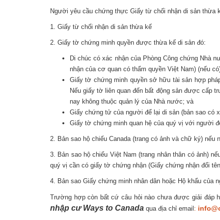
Người yêu cầu chứng thực Giấy từ chối nhận di sản thừa k
1. Giấy từ chối nhận di sản thừa kế
2. Giấy tờ chứng minh quyền được thừa kế di sản đó:
Di chúc có xác nhận của Phòng Công chứng Nhà nướ
nhận của cơ quan có thẩm quyền Việt Nam) (nếu có)
Giấy tờ chứng minh quyền sở hữu tài sản hợp pháp 
Nếu giấy tờ liên quan đến bất động sản được cấp t
nay không thuộc quản lý của Nhà nước; và
Giấy chứng tử của người để lại di sản (bản sao có
Giấy tờ chứng minh quan hệ của quý vị với người để 
2. Bản sao hộ chiếu Canada (trang có ảnh và chữ ký) nếu 
3. Bản sao hộ chiếu Việt Nam (trang nhân thân có ảnh) nế
quý vị cần có giấy tờ chứng nhận (Giấy chứng nhận đổi tê
4. Bản sao Giấy chứng minh nhân dân hoặc Hộ khẩu của n
Trường hợp còn bất cứ câu hỏi nào chưa được giải đáp hoặ
nhập cư Ways to Canada
info@c
qua địa chỉ email
: