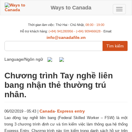
Nhảy
đến
Ways to Canada
Toggle
nội
dung
navigat
Thời gian làm việc: Thứ Hai - Chủ Nhật,
08:00 - 19:00
Hỗ trợ khách hàng:
(+84) 941280956 - (+84) 909466628 -
Email:
info@canadafile.vn
Tìm
kiếm
Language/Ngôn ngữ
Chương trình Tay nghề liên
bang nhận thẻ thường trú
nhân.
Canada
Express entry
06/02/2019 - 05:43
|
-
Lao động tay nghề liên bang (Federal Skilled Worker – FSW) là một
trong 3 chương trình định cư và tìm kiếm việc làm thông qua hệ thống
Express Entry. Chương trình này tìm kiếm trong danh sách hồ sơ trên