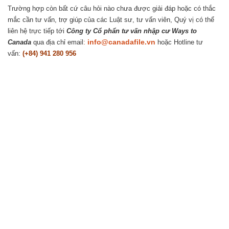
Trường hợp còn bất cứ câu hỏi nào chưa được giải đáp hoặc có thắc
mắc cần tư vấn, trợ giúp của các Luật sư, tư vấn viên, Quý vị có thể
liên hệ trực tiếp tới
Công ty Cổ phẩn tư vấn nhập cư Ways to
info@canadafile.vn
Canada
qua địa chỉ email
:
hoặc Hotline tư
vấn:
(+84) 941 280 956
Hà Nội (Trụ sở chính): 0909466628
14-15A, tầng 7, tòa tháp văn phòng Charmvit Tower, 117 Trần Duy
Hưng, phường Trung Hòa, quận Cầu Giấy.
Tp. Hồ Chí Minh: 0941280956
Vincom Đồng Khởi, 72 Lê Thánh Tôn, phường Bến Nghé, Quận 1