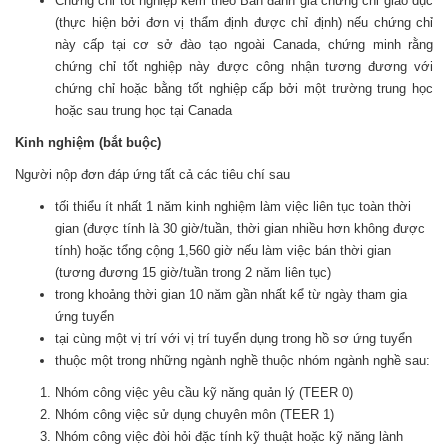
Chứng chỉ tốt nghiệp kèm theo Bản đánh giá chứng chỉ giáo dục
(thực hiện bởi đơn vị thẩm định được chỉ định) nếu chứng chỉ
này cấp tại cơ sở đào tạo ngoài Canada, chứng minh rằng
chứng chỉ tốt nghiệp này được công nhận tương đương với
chứng chỉ hoặc bằng tốt nghiệp cấp bởi một trường trung học
hoặc sau trung học tại Canada
Kinh nghiệm (bắt buộc)
Người nộp đơn đáp ứng tất cả các tiêu chí sau
tối thiểu ít nhất 1 năm kinh nghiệm làm việc liên tục toàn thời
gian (được tính là 30 giờ/tuần, thời gian nhiều hơn không được
tính) hoặc tổng cộng 1,560 giờ nếu làm việc bán thời gian
(tương đương 15 giờ/tuần trong 2 năm liên tục)
trong khoảng thời gian 10 năm gần nhất kể từ ngày tham gia
ứng tuyển
tại cùng một vị trí với vị trí tuyển dụng trong hồ sơ ứng tuyển
thuộc một trong những ngành nghề thuộc nhóm ngành nghề sau:
Nhóm công việc yêu cầu kỹ năng quản lý (TEER 0)
Nhóm công việc sử dụng chuyên môn (TEER 1)
Nhóm công việc đòi hỏi đặc tính kỹ thuật hoặc kỹ năng lành