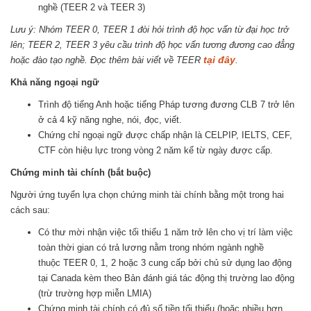
nghề (TEER 2 và TEER 3)
Lưu ý: Nhóm TEER 0, TEER 1 đòi hỏi trình độ học vấn từ đại học trở
lên; TEER 2, TEER 3 yêu cầu trình độ học vấn tương đương cao đẳng
tại đây
hoặc đào tạo nghề. Đọc thêm bài viết về TEER
.
Khả năng ngoại ngữ
Trình độ tiếng Anh hoặc tiếng Pháp tương đương CLB 7 trở lên
ở cả 4 kỹ năng nghe, nói, đọc, viết.
Chứng chỉ ngoại ngữ được chấp nhận là CELPIP, IELTS, CEF,
CTF còn hiệu lực trong vòng 2 năm kể từ ngày được cấp.
Chứng minh tài chính (bắt buộc)
Người ứng tuyển lựa chọn chứng minh tài chính bằng một trong hai
cách sau:
Có thư mời nhận việc tối thiểu 1 năm trở lên cho vị trí làm việc
toàn thời gian có trả lương nằm trong nhóm ngành nghề
thuộc TEER 0, 1, 2 hoặc 3 cung cấp bởi chủ sử dụng lao động
tại Canada kèm theo Bản đánh giá tác động thị trường lao động
(trừ trường hợp miễn LMIA)
Chứng minh tài chính có đủ số tiền tối thiểu (hoặc nhiều hơn