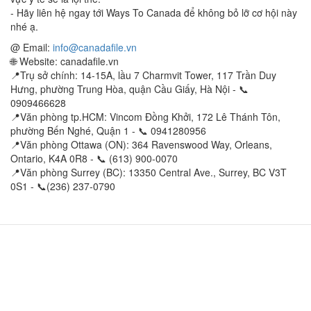
- Hãy liên hệ ngay tới Ways To Canada để không bỏ lỡ cơ hội này
nhé ạ.
@ Email:
info@canadafile.vn
🌐 Website: canadafile.vn
📍Trụ sở chính: 14-15A, lầu 7 Charmvit Tower, 117 Trần Duy
Hưng, phường Trung Hòa, quận Cầu Giấy, Hà Nội - 📞
0909466628
📍Văn phòng tp.HCM: Vincom Đồng Khởi, 172 Lê Thánh Tôn,
phường Bến Nghé, Quận 1 - 📞 0941280956
📍Văn phòng Ottawa (ON): 364 Ravenswood Way, Orleans,
Ontario, K4A 0R8 - 📞 (613) 900-0070
📍Văn phòng Surrey (BC): 13350 Central Ave., Surrey, BC V3T
0S1 - 📞(236) 237-0790
Hà Nội (Trụ sở chính): 0909466628
14-15A, tầng 7, tòa tháp văn phòng Charmvit
Tower, 117 Trần Duy Hưng, phường Trung Hòa, quận Cầu
Giấy.