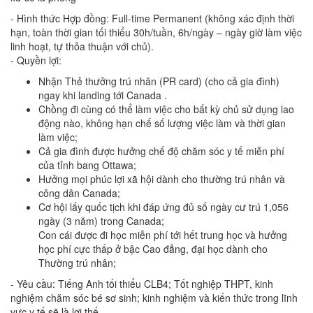
- Hình thức Hợp đồng: Full-time Permanent (không xác định thời
hạn, toàn thời gian tối thiểu 30h/tuần, 6h/ngày – ngày giờ làm việc
linh hoạt, tự thỏa thuận với chủ).
- Quyền lợi:
Nhận Thẻ thưởng trú nhân (PR card) (cho cả gia đình)
ngay khi landing tới Canada .
Chồng đi cùng có thể làm việc cho bất kỳ chủ sử dụng lao
động nào, không hạn chế số lượng việc làm và thời gian
làm việc;
Cả gia đình được hưởng chế độ chăm sóc y tế miễn phí
của tỉnh bang Ottawa;
Hưởng mọi phúc lợi xã hội dành cho thường trú nhân và
công dân Canada;
Cơ hội lấy quốc tịch khi đáp ứng đủ số ngày cư trú 1,056
ngày (3 năm) trong Canada;
Con cái được đi học miễn phí tới hết trung học và hưởng
học phí cực thấp ở bậc Cao đẳng, đại học dành cho
Thường trú nhân;
- Yêu cầu: Tiếng Anh tối thiểu CLB4; Tốt nghiệp THPT, kinh
nghiệm chăm sóc bé sơ sinh; kinh nghiệm và kiến thức trong lĩnh
vực y tế sẽ là lợi thế.